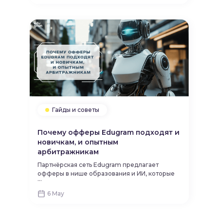
оптимизировать рекламу, прогнозировать
тренды и повышать доход.
Гайды и советы
Почему офферы Edugram подходят и
новичкам, и опытным
арбитражникам
Партнёрская сеть Edugram предлагает
офферы в нише образования и ИИ, которые
...
одинаково хорошо работают как у новичков,
так и у опытных арбитражников. Благодаря
6 May
простоте запуска, гибкости в использовании
и стабильному спросу на услуги, с ними
можно успешно зарабатывать вне