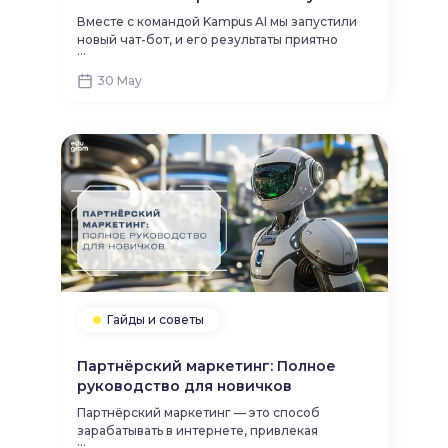
Вместе с командой Kampus AI мы запустили
новый чат-бот, и его результаты приятно
...
удивили даже нас. Делимся цифрами и
краткими выводами после 2-недельного
30 May
теста.
Гайды и советы
Партнёрский маркетинг: Полное
руководство для новичков
Партнёрский маркетинг — это способ
зарабатывать в интернете, привлекая
...